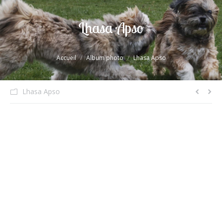
Lhasa Apso
Vous êtes ici :
Accueil
Album photo
Lhasa Apso
Lhasa Apso