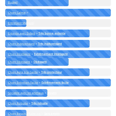
Budget
Chien Calme
>
Entretient Mensuel
Entente avec Enfant
>
Très bonne entente
Chien Indépendant
>
Très indépendant
Chien Intelligent
>
Extrêmement Intelligent
Chien Obéissant
>
Obéissant
Chien Apte à la Garde
>
Très protecteur
Chien Entretien Facile
>
Extrêmement facile
Sociable avec les animaux
>
Moyen
Chien Robuste
>
Très robuste
Chien Besoin d'Exercice
>
Sans besoin