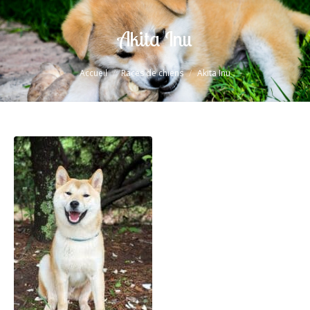
Akita Inu
Vous êtes ici :
Accueil
Races de chiens
Akita Inu