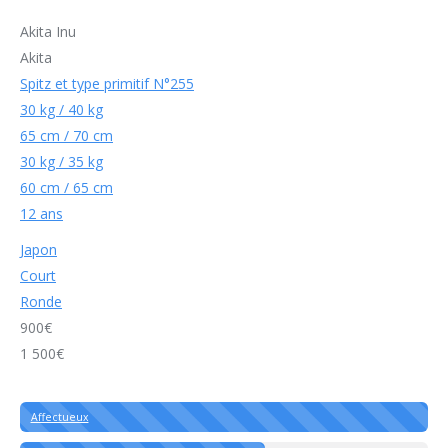
Akita Inu
Akita
Spitz et type primitif N°255
30 kg / 40 kg
65 cm / 70 cm
30 kg / 35 kg
60 cm / 65 cm
12 ans
Japon
Court
Ronde
900€
1 500€
Affectueux