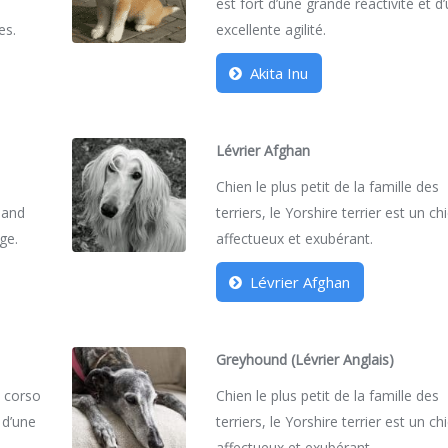
est fort d’une grande réactivité et d
es.
excellente agilité.
Akita Inu
Lévrier Afghan
Chien le plus petit de la famille des
emand
terriers, le Yorshire terrier est un ch
ge.
affectueux et exubérant.
Lévrier Afghan
Greyhound (Lévrier Anglais)
e corso
Chien le plus petit de la famille des
 d’une
terriers, le Yorshire terrier est un ch
affectueux et exubérant.