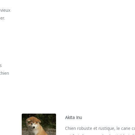
 vieux
er.
es
 chien
Akita Inu
Chien robuste et rustique, le cane 