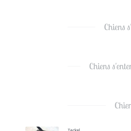
Chiens s
Chiens s'ent
Chien
Teckel