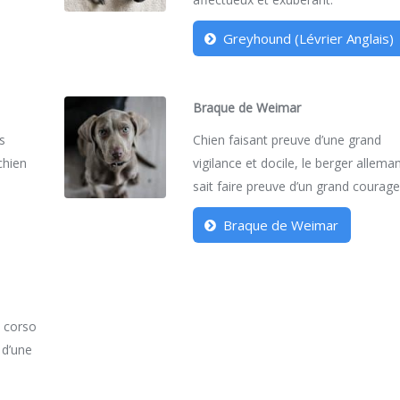
Greyhound (Lévrier Anglais)
Braque de Weimar
es
Chien faisant preuve d’une grand
 chien
vigilance et docile, le berger allema
sait faire preuve d’un grand courage
Braque de Weimar
e corso
 d’une