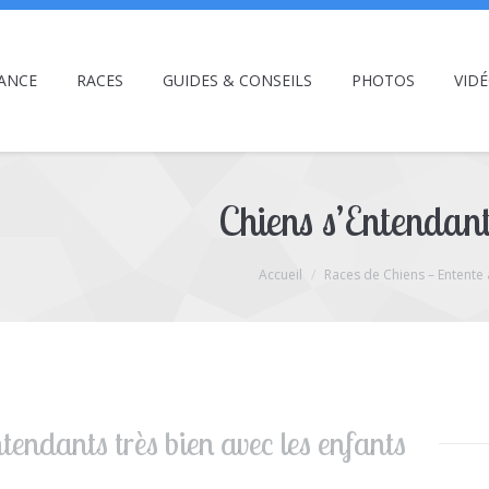
ANCE
RACES
GUIDES & CONSEILS
PHOTOS
VID
Chiens s’Entendant
Accueil
Races de Chiens – Entente 
ntendants très bien avec les enfants