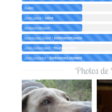
Budget
Chien Calme
>
Calme
Entretient Mensuel
Entente avec Enfant
>
Extrêmement bonne
Chien Indépendant
>
Peu indépendant
Chien Intelligent
>
Extrêmement intelligent
Photos de