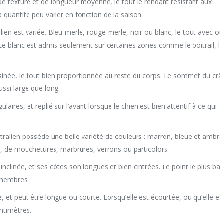
, de texture et de longueur moyenne, le tout le rendant résistant aux
a quantité peu varier en fonction de la saison.
alien est variée. Bleu-merle, rouge-merle, noir ou blanc, le tout avec o
e blanc est admis seulement sur certaines zones comme le poitrail, 
ssinée, le tout bien proportionnée au reste du corps. Le sommet du c
ssi large que long.
ulaires, et replié sur l’avant lorsque le chien est bien attentif à ce qui
ralien possède une belle variété de couleurs : marron, bleue et ambre
, de mouchetures, marbrures, verrons ou particolors.
inclinée, et ses côtes son longues et bien cintrées. Le point le plus b
s membres.
e, et peut être longue ou courte. Lorsqu’elle est écourtée, ou qu’elle e
ntimètres.