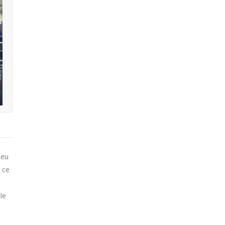
peu
à ce
le