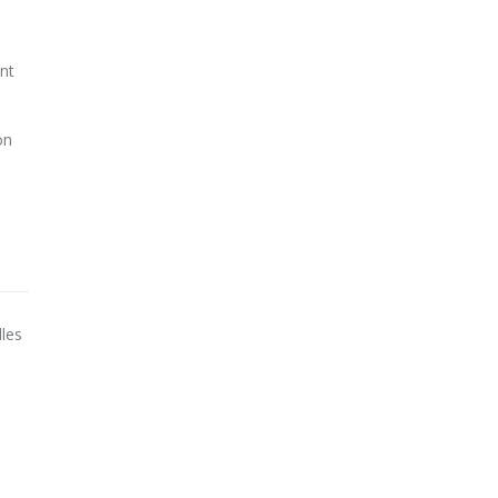
nt
on
lles