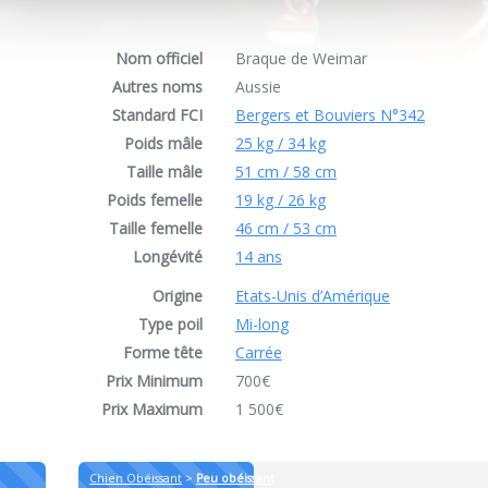
Nom officiel
Braque de Weimar
Autres noms
Aussie
Standard FCI
Bergers et Bouviers N°342
Poids mâle
25 kg / 34 kg
Taille mâle
51 cm / 58 cm
Poids femelle
19 kg / 26 kg
Taille femelle
46 cm / 53 cm
Longévité
14 ans
Origine
Etats-Unis d’Amérique
Type poil
Mi-long
Forme tête
Carrée
Prix Minimum
700€
Prix Maximum
1 500€
Chien Obéissant
>
Peu obéissant