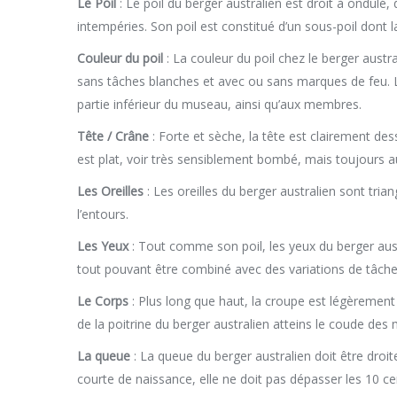
Le Poil
: Le poil du berger australien est droit à ondulé
intempéries. Son poil est constitué d’un sous-poil dont l
Couleur du poil
: La couleur du poil chez le berger austr
sans tâches blanches et avec ou sans marques de feu. L
partie inférieur du museau, ainsi qu’aux membres.
Tête / Crâne
: Forte et sèche, la tête est clairement de
est plat, voir très sensiblement bombé, mais toujours au
Les Oreilles
: Les oreilles du berger australien sont triang
l’entours.
Les Yeux
: Tout comme son poil, les yeux du berger aust
tout pouvant être combiné avec des variations de tâche
Le Corps
: Plus long que haut, la croupe est légèrement 
de la poitrine du berger australien atteins le coude de
La queue
: La queue du berger australien doit être droit
courte de naissance, elle ne doit pas dépasser les 10 ce