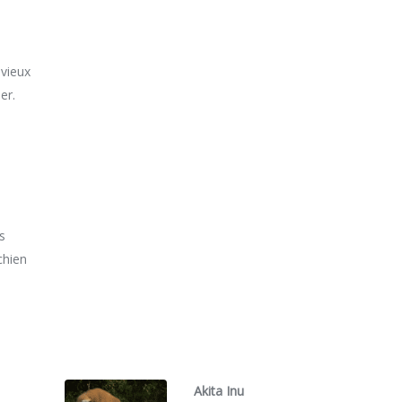
 vieux
er.
es
 chien
Akita Inu