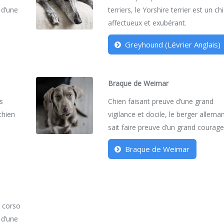
 d’une
terriers, le Yorshire terrier est un ch
affectueux et exubérant.
Greyhound (Lévrier Anglais)
Braque de Weimar
es
Chien faisant preuve d’une grand
 chien
vigilance et docile, le berger allema
sait faire preuve d’un grand courage
Braque de Weimar
e corso
 d’une