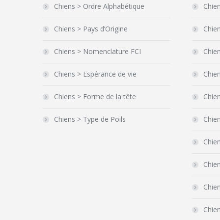
Chiens > Ordre Alphabétique
Chien
Chiens > Pays d’Origine
Chien
Chiens > Nomenclature FCI
Chien
Chiens > Espérance de vie
Chien
Chiens > Forme de la tête
Chie
Chiens > Type de Poils
Chie
Chien
Chie
Chien
Chien