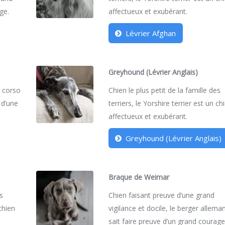
ge.
affectueux et exubérant.
Lévrier Afghan
Greyhound (Lévrier Anglais)
e corso
Chien le plus petit de la famille des
 d’une
terriers, le Yorshire terrier est un ch
affectueux et exubérant.
Greyhound (Lévrier Anglais)
Braque de Weimar
es
Chien faisant preuve d’une grand
 chien
vigilance et docile, le berger allema
sait faire preuve d’un grand courage