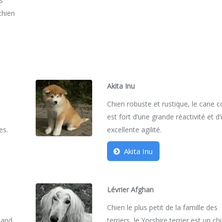
es
 chien
Akita Inu
Chien robuste et rustique, le cane 
est fort d’une grande réactivité et d
es.
excellente agilité.
Akita Inu
Lévrier Afghan
Chien le plus petit de la famille des
emand
terriers, le Yorshire terrier est un ch