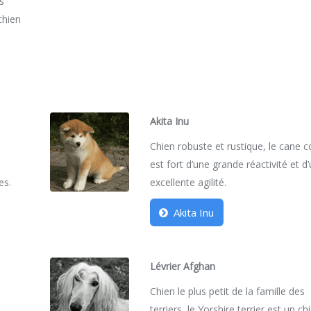
es
 chien
Akita Inu
Chien robuste et rustique, le cane 
est fort d’une grande réactivité et d
es.
excellente agilité.
Akita Inu
Lévrier Afghan
Chien le plus petit de la famille des
terriers, le Yorshire terrier est un ch