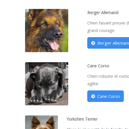
Berger Allemand
Chien faisant preuve d’
grand courage.
Berger Alleman
Cane Corso
Chien robuste et rustiq
agilité.
Cane Corso
Yorkshire Terrier