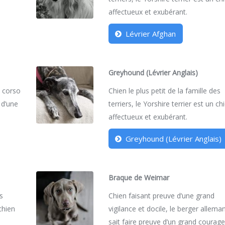
affectueux et exubérant.
Lévrier Afghan
Greyhound (Lévrier Anglais)
e corso
Chien le plus petit de la famille des
 d’une
terriers, le Yorshire terrier est un ch
affectueux et exubérant.
Greyhound (Lévrier Anglais)
Braque de Weimar
es
Chien faisant preuve d’une grand
 chien
vigilance et docile, le berger allema
sait faire preuve d’un grand courage