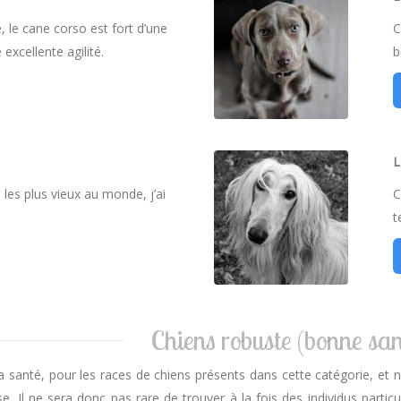
, le cane corso est fort d’une
C
 excellente agilité.
b
L
les plus vieux au monde, j’ai
C
t
Chiens robuste (bonne san
 santé, pour les races de chiens présents dans cette catégorie, et n
e. Il ne sera donc pas rare de trouver à la fois des individus partic