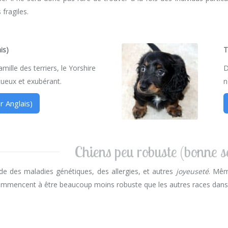
 fragiles.
is)
T
amille des terriers, le Yorshire
D
ctueux et exubérant.
n
r Anglais)
Chiens peu robuste (bonne s
e des maladies génétiques, des allergies, et autres
joyeuseté
. Même
commencent à être beaucoup moins robuste que les autres races dans 