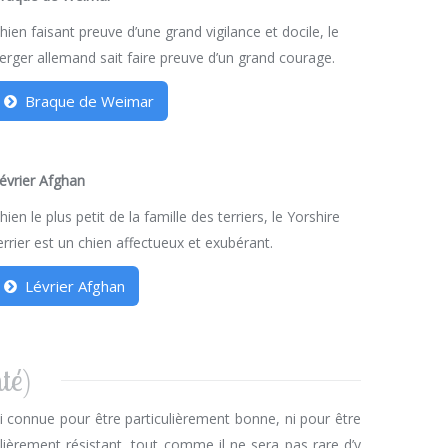
hien faisant preuve d’une grand vigilance et docile, le
erger allemand sait faire preuve d’un grand courage.
Braque de Weimar
évrier Afghan
hien le plus petit de la famille des terriers, le Yorshire
errier est un chien affectueux et exubérant.
Lévrier Afghan
té)
i connue pour être particulièrement bonne, ni pour être
ulièrement résistant, tout comme il ne sera pas rare d’y