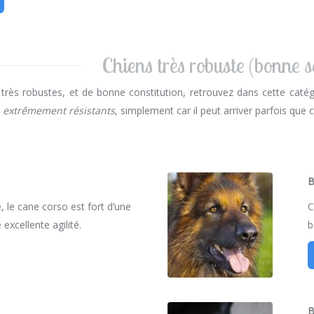
Chiens très robuste (bonne 
 très robustes, et de bonne constitution, retrouvez dans cette caté
e
extrêmement résistants
, simplement car il peut arriver parfois que c
B
, le cane corso est fort d’une
C
 excellente agilité.
b
B