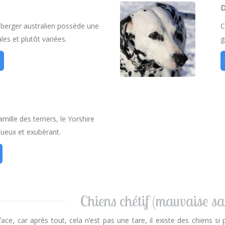
D
e berger australien possède une
C
les et plutôt variées.
g
amille des terriers, le Yorshire
ctueux et exubérant.
Chiens chétif (mauvaise sa
ace, car après tout, cela n’est pas une tare, il existe des chiens s