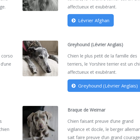
ge.
affectueux et exubérant.
Lévrier Afghan
Greyhound (Lévrier Anglais)
e corso
Chien le plus petit de la famille des
 d’une
terriers, le Yorshire terrier est un ch
affectueux et exubérant.
Greyhound (Lévrier Anglais)
Braque de Weimar
es
Chien faisant preuve d’une grand
 chien
vigilance et docile, le berger allema
sait faire preuve d’un grand courage