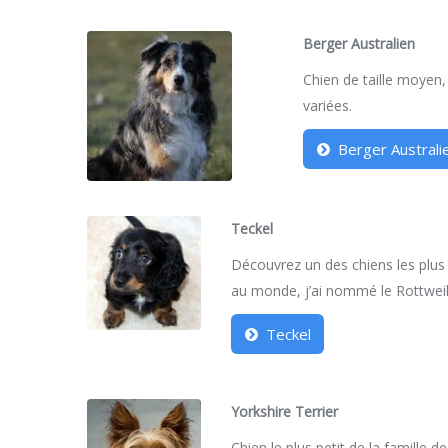
Berger Australien
Chien de taille moyen,
variées.
Berger Australi
Teckel
Découvrez un des chiens les plus
au monde, j’ai nommé le Rottweil
Teckel
Yorkshire Terrier
Chien le plus petit de la famille d