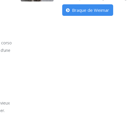
Braque de Weimar
e corso
 d’une
 vieux
er.