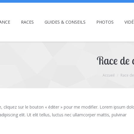
ANCE
RACES
GUIDES & CONSEILS
PHOTOS
VID
Race de c
Accueil
Race de
te, cliquez sur le bouton « éditer » pour me modifier. Lorem ipsum dol
dipiscing elit. Ut elit tellus, luctus nec ullamcorper mattis, pulvinar