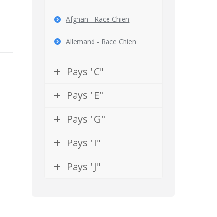
Afghan - Race Chien
Allemand - Race Chien
Pays "C"
Pays "E"
Pays "G"
Pays "I"
Pays "J"