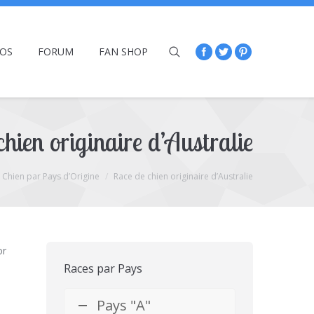
ÉOS
FORUM
FAN SHOP
hien originaire d’Australie
 Chien par Pays d’Origine
Race de chien originaire d’Australie
or
Races par Pays
Pays "A"