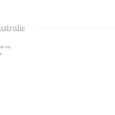
ustralie
ien est
ne