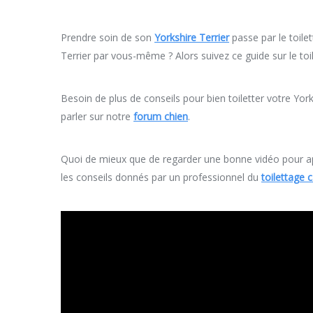
Prendre soin de son
Yorkshire Terrier
passe par le toile
Terrier par vous-même ? Alors suivez ce guide sur le toi
Besoin de plus de conseils pour bien toiletter votre York
parler sur notre
forum chien
.
Quoi de mieux que de regarder une bonne vidéo pour appr
les conseils donnés par un professionnel du
toilettage 