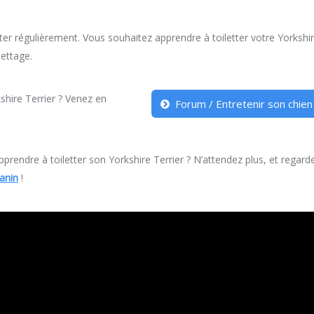
tter régulièrement. Vous souhaitez apprendre à toiletter votre Yorkshi
lettage.
shire Terrier ? Venez en
Forum / Entretenir son chien
endre à toiletter son Yorkshire Terrier ? N’attendez plus, et regard
canin
!