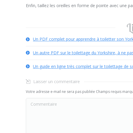
Enfin, taillez les oreilles en forme de pointe avec une pa
L
Un PDF complet pour apprendre à toiletter son Yor
Un autre PDF sur le toilettage du Yorkshire, à ne pas
Un guide en ligne très complet sur le toilettage de 
Laisser un commentaire
Votre adresse e-mail ne sera pas publiée Champs requis marq
Commentaire