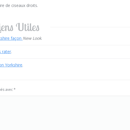
ire de ciseaux droits.
iens Utiles
kshire façon
New Look
.
 rater
.
son Yorkshire
.
ués avec
*