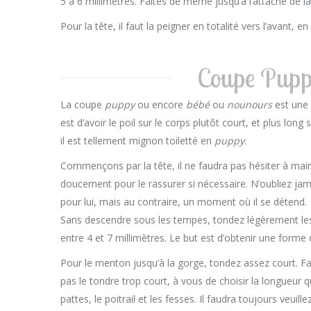
5 à 6 millimètres. Faites de même jusqu’à l’attache de la
Pour la tête, il faut la peigner en totalité vers l’avant, 
Coupe Pupp
La coupe
puppy
ou encore
bébé
ou
nounours
est une 
est d’avoir le poil sur le corps plutôt court, et plus long 
il est tellement mignon toiletté en
puppy
.
Commençons par la tête, il ne faudra pas hésiter à maint
doucement pour le rassurer si nécessaire. N’oubliez jam
pour lui, mais au contraire, un moment où il se détend.
Sans descendre sous les tempes, tondez légèrement les c
entre 4 et 7 millimètres. Le but est d’obtenir une forme 
Pour le menton jusqu’à la gorge, tondez assez court. Fai
pas le tondre trop court, à vous de choisir la longueur q
pattes, le poitrail et les fesses. Il faudra toujours veuill