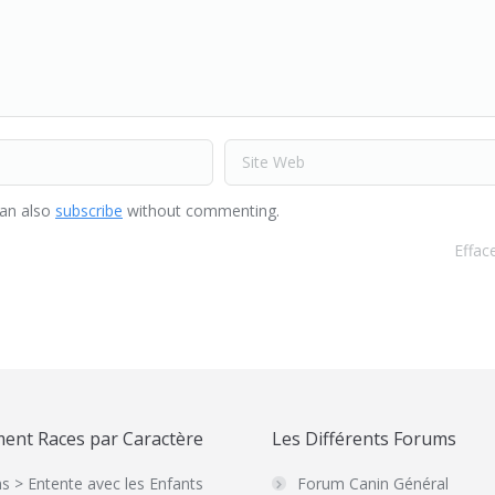
Site Web
can also
subscribe
without commenting.
Effac
ent Races par Caractère
Les Différents Forums
s > Entente avec les Enfants
Forum Canin Général