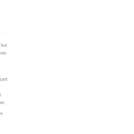
 but
mais
sant
t
er.
ne