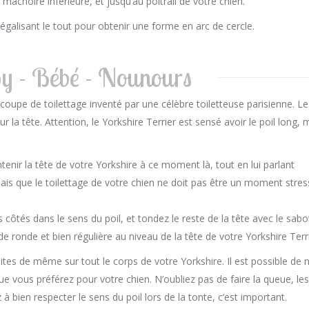
 mâchoire inférieure, et jusqu’au poitrail de votre chien.
en égalisant le tout pour obtenir une forme en arc de cercle.
y - Bébé - Nounours
coupe de toilettage inventé par une célèbre toiletteuse parisienne. Le
sur la tête. Attention, le Yorkshire Terrier est sensé avoir le poil long, 
enir la tête de votre Yorkshire à ce moment là, tout en lui parlant
ais que le toilettage de votre chien ne doit pas être un moment stres
ôtés dans le sens du poil, et tondez le reste de la tête avec le sabo
de ronde et bien régulière au niveau de la tête de votre Yorkshire Terri
tes de même sur tout le corps de votre Yorkshire. Il est possible de 
ue vous préférez pour votre chien. N’oubliez pas de faire la queue, les
ez à bien respecter le sens du poil lors de la tonte, c’est important.