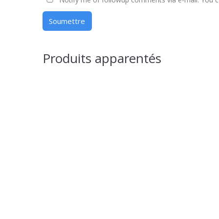
Produits apparentés
Le Rottweiler – Livre Broché
17,00
€