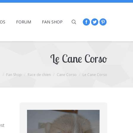
ÉOS
FORUM
FAN SHOP
Le Cane Corso
l
Fan Shop
Race de chien
Cane Corso
Le Cane Corso
est