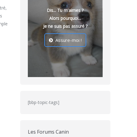
tré,
Dis... Tu m'aimes ?
us
Alors pourquoi...
mple
Je ne suis pas assuré ?
Assure-moi !
[bbp-topic-tags]
Les Forums Canin