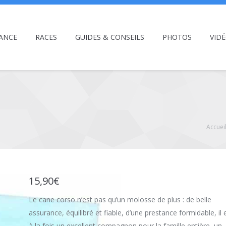
ANCE
RACES
GUIDES & CONSEILS
PHOTOS
VID
Accuei
15,90
€
Le cane corso n’est pas qu’un molosse de plus : de belle
assurance, équilibré et fiable, d’une prestance formidable, il 
à la fois un excellent compagnon pour la famille entière, un