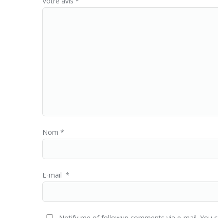
Votre avis
*
Nom
*
E-mail
*
Notify me of followup comments via e-mail. You 