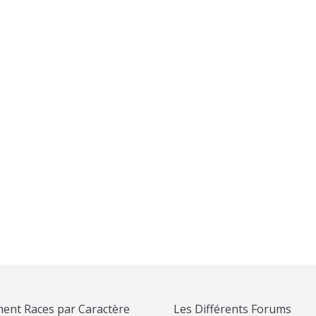
 Berger Allemand Douce
T-Shirt Portrait Berger Allem
29,99
€
ent Races par Caractère
Les Différents Forums