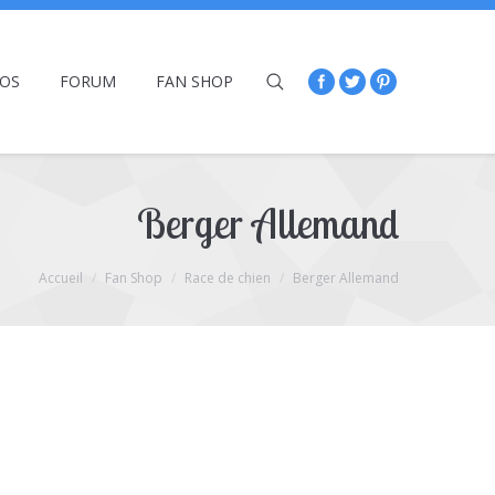
ÉOS
FORUM
FAN SHOP
Berger Allemand
Accueil
Fan Shop
Race de chien
Berger Allemand