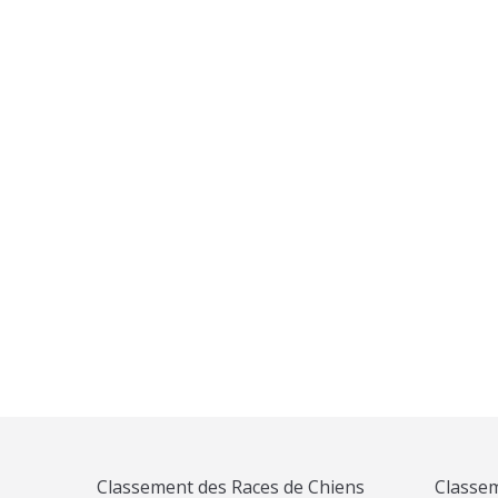
Peluche
L’Encyclopédie du Berger allemand
24,90
€
20,00
€
Classement des Races de Chiens
Classem