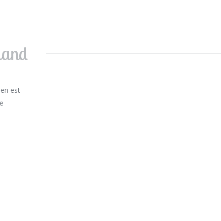
sland
ien est
ne