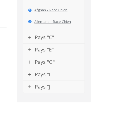
Afghan - Race Chien
Allemand - Race Chien
Pays "C"
Pays "E"
Pays "G"
Pays "I"
Pays "J"