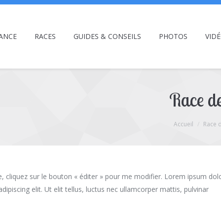
ANCE
RACES
GUIDES & CONSEILS
PHOTOS
VID
Race de
Accueil
Race d
te, cliquez sur le bouton « éditer » pour me modifier. Lorem ipsum dol
dipiscing elit. Ut elit tellus, luctus nec ullamcorper mattis, pulvinar