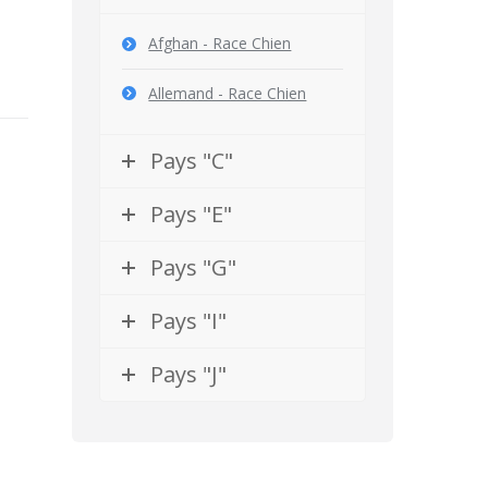
Afghan - Race Chien
Allemand - Race Chien
Pays "C"
Pays "E"
Pays "G"
Pays "I"
Pays "J"