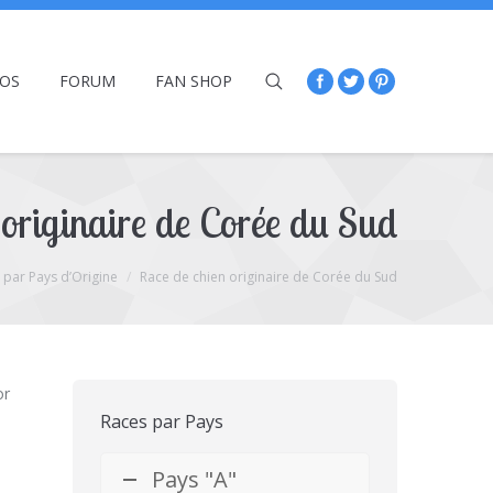
ÉOS
FORUM
FAN SHOP
originaire de Corée du Sud
 par Pays d’Origine
Race de chien originaire de Corée du Sud
or
Races par Pays
Pays "A"