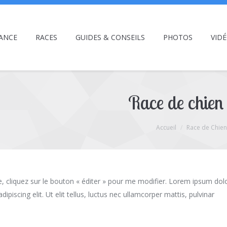
ANCE
RACES
GUIDES & CONSEILS
PHOTOS
VID
Race de chien 
Accueil
Race de Chien
te, cliquez sur le bouton « éditer » pour me modifier. Lorem ipsum dol
dipiscing elit. Ut elit tellus, luctus nec ullamcorper mattis, pulvinar