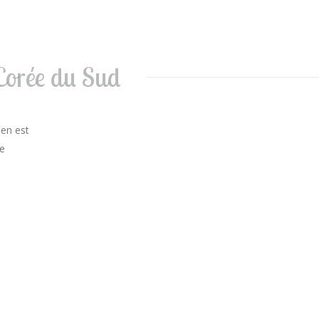
 Corée du Sud
ien est
ne