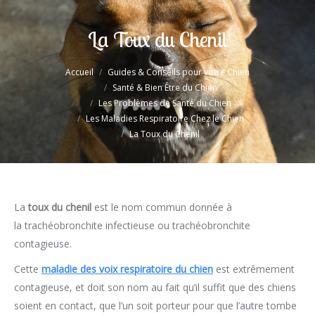
La Toux du Chenil
Accueil
Guides & Conseils pour votre Chien
Vous êtes ici :
Santé & Bien Être du Chien
Les Problèmes de Santé du Chien
Les Maladies Respiratoire Chez le Chien
La Toux du Chenil
La
toux du chenil
est le nom commun donnée à
la trachéobronchite infectieuse ou trachéobronchite
contagieuse.
Cette
maladie des voix respiratoire du chien
est extrêmement
contagieuse, et doit son nom au fait qu’il suffit que des chiens
soient en contact, que l’un soit porteur pour que l’autre tombe