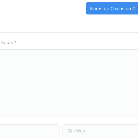
Noms de Chiens en D
ués avec
*
Site Web