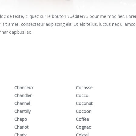
bloc de texte, cliquez sur le bouton \ »éditer\ » pour me modifier. Lor
 sit amet, consectetur adipiscing elit. Ut elit tellus, luctus nec ullamc
vinar dapibus leo.
Chanceux
Cocasse
Chandler
Cocco
Channel
Coconut
Chantilly
Cocoon
Chapo
Coffee
Charlot
Cognac
Charly
Coktail