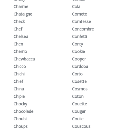
Charme
Cola
Chataigne
Comete
Check
Comtesse
Chef
Concombre
Chelsea
Confetti
Chen
Conty
Cherrio
Cookie
Chewbacca
Cooper
Chicco
Cordoba
Chichi
Corto
Chief
Cosette
China
Cosmos
Chipie
Coton
Chocky
Couette
Chocolade
Cougar
Choubi
Coulie
Choups
Couscous