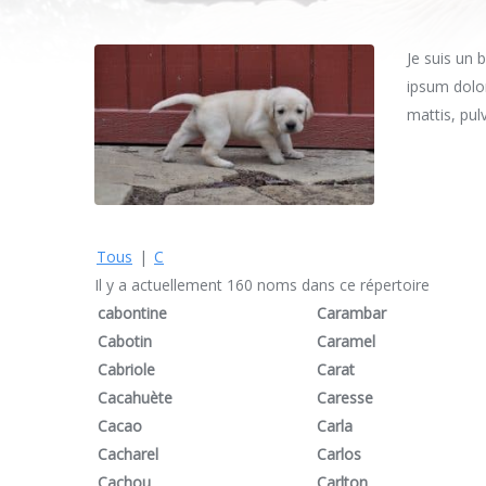
Je suis un 
ipsum dolor
mattis, pul
Tous
|
C
Il y a actuellement 160 noms dans ce répertoire
cabontine
Carambar
Cabotin
Caramel
Cabriole
Carat
Cacahuète
Caresse
Cacao
Carla
Cacharel
Carlos
Cachou
Carlton