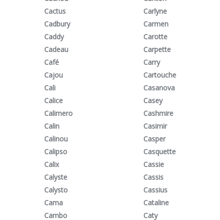
Cactus
Carlyne
Cadbury
Carmen
Caddy
Carotte
Cadeau
Carpette
Café
Carry
Cajou
Cartouche
Cali
Casanova
Calice
Casey
Calimero
Cashmire
Calin
Casimir
Calinou
Casper
Calipso
Casquette
Calix
Cassie
Calyste
Cassis
Calysto
Cassius
Cama
Cataline
Cambo
Caty