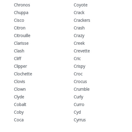
Chronos
Coyote
Chuppa
Crack
Cisco
Crackers
Citron
Crash
Citrouille
Crazy
Clarisse
Creek
Clash
Crevette
Cliff
Cric
Clipper
Crispy
Clochette
Croc
Clovis
Crocus
Clown
Crumble
Clyde
Curly
Cobalt
Curro
Coby
Cyd
Coca
Cyrrus