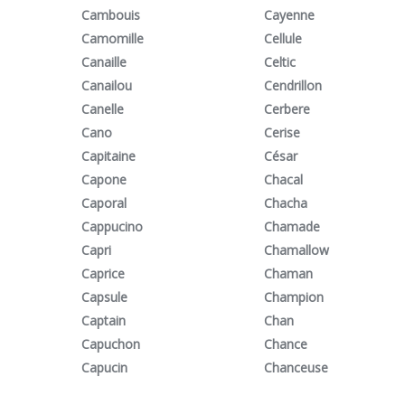
Cambouis
Cayenne
Camomille
Cellule
Canaille
Celtic
Canailou
Cendrillon
Canelle
Cerbere
Cano
Cerise
Capitaine
César
Capone
Chacal
Caporal
Chacha
Cappucino
Chamade
Capri
Chamallow
Caprice
Chaman
Capsule
Champion
Captain
Chan
Capuchon
Chance
Capucin
Chanceuse