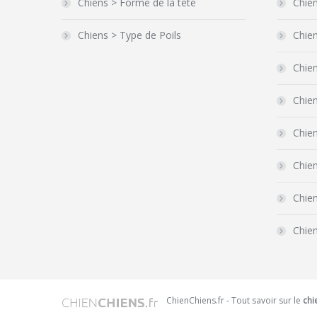
Chiens > Forme de la tête
Chie
Chiens > Type de Poils
Chie
Chien
Chie
Chien
Chien
Chie
Chie
ChienChiens.fr - Tout savoir sur le
chi