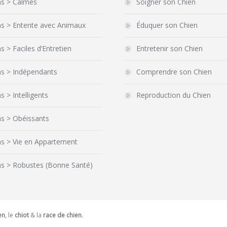
ns > Calmes
Soigner son Chien
ns > Entente avec Animaux
Éduquer son Chien
s > Faciles d’Entretien
Entretenir son Chien
ns > Indépendants
Comprendre son Chien
s > Intelligents
Reproduction du Chien
s > Obéissants
ns > Vie en Appartement
ns > Robustes (Bonne Santé)
en
, le
chiot
& la
race de chien
.