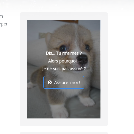
em
orper
Dis... Tu m'aimes ?
Alors pourquoi...
Je ne suis pas assuré ?
Assure-moi !