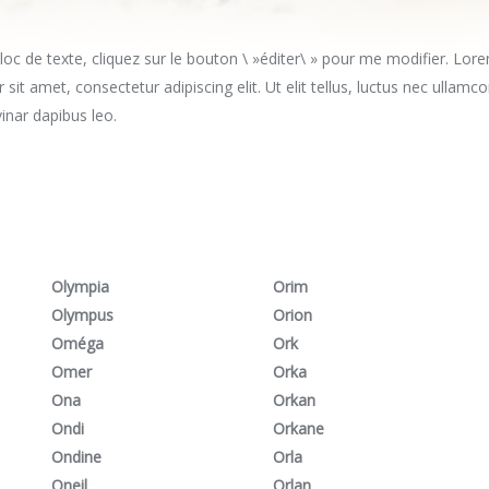
bloc de texte, cliquez sur le bouton \ »éditer\ » pour me modifier. Lor
 sit amet, consectetur adipiscing elit. Ut elit tellus, luctus nec ullamc
vinar dapibus leo.
Olympia
Orim
Olympus
Orion
Oméga
Ork
Omer
Orka
Ona
Orkan
Ondi
Orkane
Ondine
Orla
Oneil
Orlan