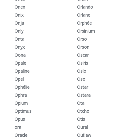
Onex
Orlando
Onix
Orlane
Onja
Orphée
Only
Orsinium
Onta
Orso
Onyx
Orson
Oona
Oscar
Opale
Osiris
Opaline
Oslo
Opel
Oso
Ophélie
Ostar
Ophra
Ostara
Opium
Ota
Optimus
Otcho
Opus
Otis
ora
Oural
Oracle
Outlaw