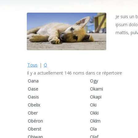
Je suis un 
ipsum dolor
mattis, pul
Tous
|
O
Il y a actuellement 146 noms dans ce répertoire
Oana
Ogy
Oase
Okami
Oasis
Okapi
Obelix
Oki
Ober
Okki
Obéron
Oklm
Oberst
Ola
Obiwan
Olaf