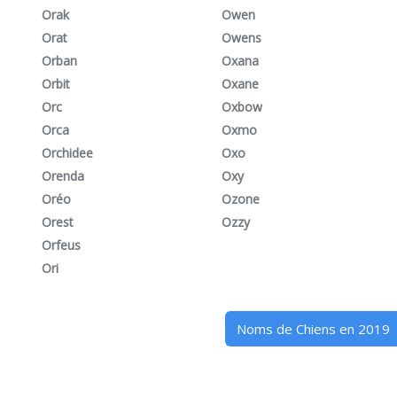
Orak
Owen
Orat
Owens
Orban
Oxana
Orbit
Oxane
Orc
Oxbow
Orca
Oxmo
Orchidee
Oxo
Orenda
Oxy
Oréo
Ozone
Orest
Ozzy
Orfeus
Ori
Noms de Chiens en 2019