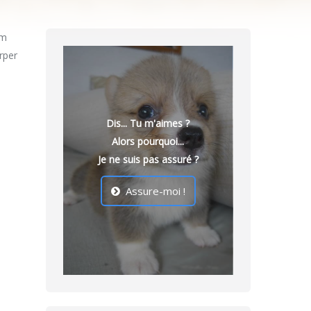
em
orper
Dis... Tu m'aimes ?
Alors pourquoi...
Je ne suis pas assuré ?
Assure-moi !