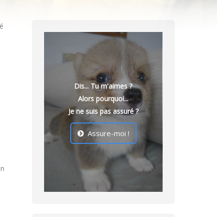
cé
Dis... Tu m'aimes ?
Alors pourquoi...
Je ne suis pas assuré ?
Assure-moi !
un