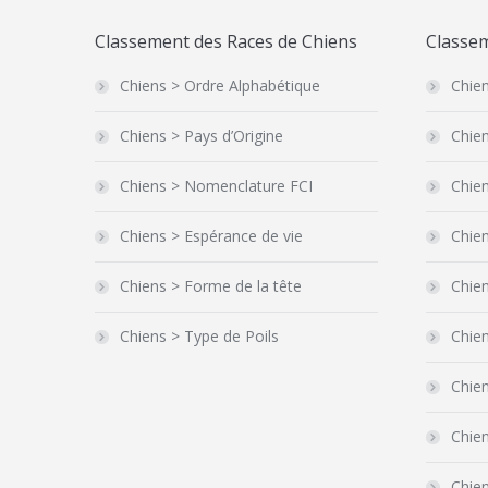
Classement des Races de Chiens
Classem
Chiens > Ordre Alphabétique
Chien
Chiens > Pays d’Origine
Chien
Chiens > Nomenclature FCI
Chien
Chiens > Espérance de vie
Chien
Chiens > Forme de la tête
Chie
Chiens > Type de Poils
Chie
Chien
Chie
Chien