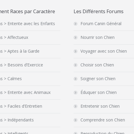
ent Races par Caractère
Les Différents Forums
s > Entente avec les Enfants
Forum Canin Général
s > Affectueux
Nourrir son Chien
s > Aptes à la Garde
Voyager avec son Chien
s > Besoins d’Exercice
Choisir son Chien
ns > Calmes
Soigner son Chien
ns > Entente avec Animaux
Éduquer son Chien
s > Faciles d’Entretien
Entretenir son Chien
ns > Indépendants
Comprendre son Chien
s > Intelligents
Reproduction du Chien