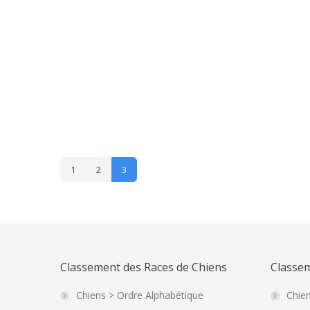
Trixie Harnais Power Julius-K93 / XL 82-118 cm 
39,90
€
31,62
€
1
2
3
Classement des Races de Chiens
Classem
Chiens > Ordre Alphabétique
Chien