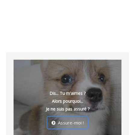
T-Shirt Cane Corso « Dog Walker »
9,99
€
Dis... Tu m'aimes ?
Alors pourquoi...
Je ne suis pas assuré ?
Assure-moi !