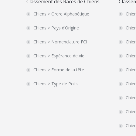
Classement des Races de Chiens
Classem
Chiens > Ordre Alphabétique
Chien
Chiens > Pays d’Origine
Chien
Chiens > Nomenclature FCI
Chien
Chiens > Espérance de vie
Chien
Chiens > Forme de la tête
Chie
Chiens > Type de Poils
Chie
Chien
Chie
Chien