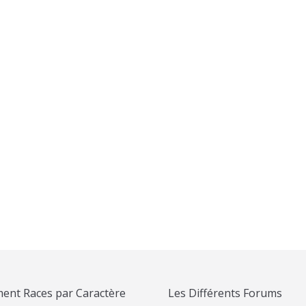
u
T-Shirt Akita Inu « Evolution »
T-Shirt Akita I
21,00
€
14,90
€
ent Races par Caractère
Les Différents Forums