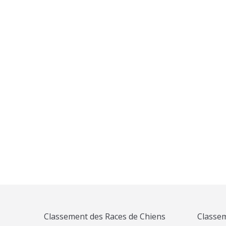
Peluche Akita In
32,00
€
Mug Akita Inu « Hashtag »
9,99
€
Classement des Races de Chiens
Classem