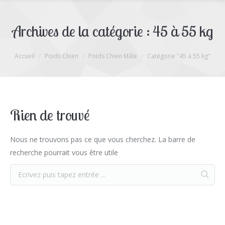
Archives de la catégorie :
45 à 55 kg
Vous êtes ici :
Accueil
Poids Chien
Poids Chien Mâle
Catégorie "45 à 55 kg"
Rien de trouvé
Nous ne trouvons pas ce que vous cherchez. La barre de
recherche pourrait vous être utile