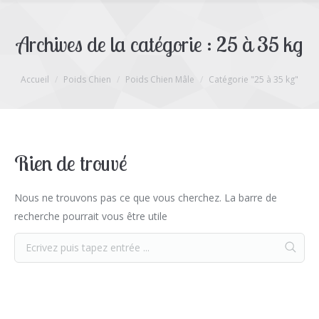
Archives de la catégorie :
25 à 35 kg
Vous êtes ici :
Accueil
Poids Chien
Poids Chien Mâle
Catégorie "25 à 35 kg"
Rien de trouvé
Nous ne trouvons pas ce que vous cherchez. La barre de
recherche pourrait vous être utile