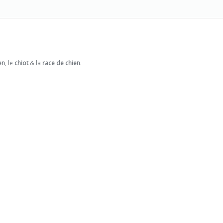
en
, le
chiot
& la
race de chien
.